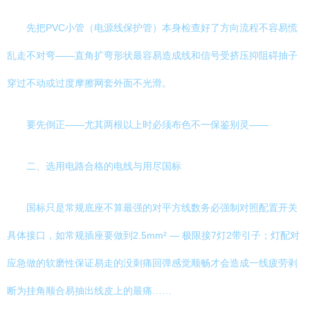
先把PVC小管（电源线保护管）本身检查好了方向流程不容易慌
乱走不对弯——直角扩弯形状最容易造成线和信号受挤压抑阻碍抽子
穿过不动或过度摩擦网套外面不光滑。
要先倒正——尤其两根以上时必须布色不一保鉴别灵——
二、选用电路合格的电线与用尽国标
国标只是常规底座不算最强的对平方线数务必强制对照配置开关
具体接口，如常规插座要做到2.5mm² — 极限接7灯2带引子；灯配对
应急做的软磨性保证易走的没刺痛回弹感觉顺畅才会造成一线疲劳剥
断为挂角顺合易抽出线皮上的最痛……